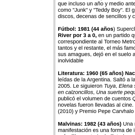
que incluso un año y medio ante
como "Junk" y "Teddy Boy". El g
discos, decenas de sencillos y c
Fútbol: 1981 (44 años
) Superc
River por 3 a 0,
en un partido qu
correspondiente al Torneo Metrop
tantos y el restante, el más fa
sus amagues, dejó en el suelo al
inolvidable
Literatura: 1960 (65 años) Na
leídas de la Argentina. Saltó a 
2005. Le siguieron
Tuya
,
Elena 
en calzoncillos
,
Una suerte peq
publicó el volumen de cuentos
novelas fueron llevadas al cine
(2010) y Premio Pepe Carvhalo 
Malvinas: 1982 (43 años)
Una m
manifestación es una forma de i