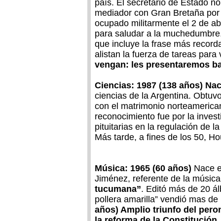
país. El secretario de Estado n
mediador con Gran Bretaña por l
ocupado militarmente el 2 de abr
para saludar a la muchedumbre.
que incluye la frase más recordad
alistan la fuerza de tareas para v
vengan: les presentaremos ba
Ciencias: 1987 (138 años) Na
ciencias de la Argentina. Obtuv
con el matrimonio norteamerican
reconocimiento fue por la inves
pituitarias en la regulación de l
Más tarde, a fines de los 50, Ho
Música: 1965 (60 años)
Nace en
Jiménez, referente de la músic
tucumana”
. Editó más de 20 á
pollera amarilla” vendió mas de
años) Amplio triunfo del pero
la reforma de la Constitución
.