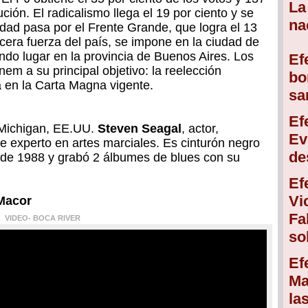
La
ción. El radicalismo llega el 19 por ciento y se
na
ad pasa por el Frente Grande, que logra el 13
rcera fuerza del país, se impone en la ciudad de
do lugar en la provincia de Buenos Aires. Los
Ef
em a su principal objetivo: la reelección
bo
a en la Carta Magna vigente.
sa
Ef
Michigan, EE.UU.
Steven Seagal
, actor,
Ev
e experto en artes marciales. Es cinturón negro
de
esde 1988 y grabó 2 álbumes de blues con su
Ef
Vi
Macor
Fa
VIDEO- BOCA RIVER
so
Ef
Ma
la