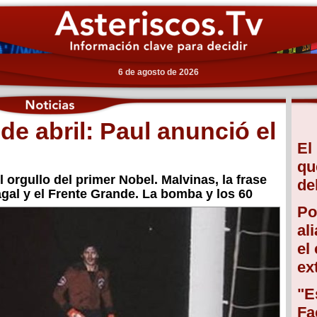
6 de agosto de 2026
de abril: Paul anunció el
El
qu
El orgullo del primer Nobel. Malvinas, la frase
de
agal y el Frente Grande. La bomba y los 60
Po
al
el
ex
"E
Fa