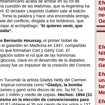
orteamericano acaba de arribar en su rol de
Ef
a cuestión de las Malvinas, que la Argentina ha
Ni
il. El dictador Leopoldo Galtieri sale al balcón
ne
 Toma la palabra y hace una encendida arenga,
Ge
a del conflicto, dirigida a los británicos, que
iajar al archipiélago: “
Si quieren venir, que
talla”.
ce Bernardo Houssay,
el primer Nobel de
o el galardón en Medicina en 1947, compartido
Ef
o que formaban Carl y Gerty Cori. El
Ni
tigación sobre el rol que de las hormonas
ne
a glucosa, clave en el desarrollo de la diabetes.
Ge
ussay fue un impulsor de la creación del Conicet.
Ef
un
 Tucumán la artista Gladys Nelly del Carmen
a tropical conocida como
“Gladys, la bomba
fa
lbumes y ganó ocho discos de oro. Su hit “La
Me
 un 1 millón y medio de copias.
Hechos: 1994 (31
nismo en la elección de convencionales para
Ef
 El PJ obtiene el 35 por ciento de los votos y 137