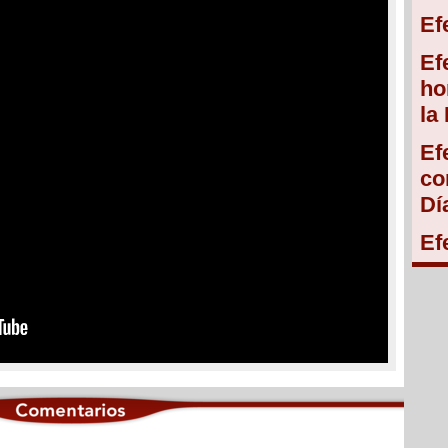
Ef
Ef
ho
la
Ef
co
Dí
Ef