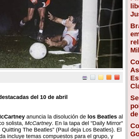
li
Ju
Br
em
re
Mi
Co
As
Es
Cl
destacadas del 10 de abril
Se
po
de
McCartney
anuncia la disolución de
los Beatles
al
o solista,
McCartney
. En la tapa del "Daily Mirror"
Co
s Quitting The Beatles” (Paul deja Los Beatles). El
Go
anda incluye temas compuestos para el grupo, y