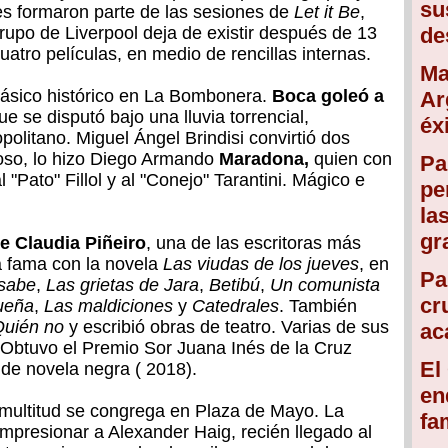
su
s formaron parte de las sesiones de
Let it Be
,
rupo de Liverpool deja de existir después de 13
de
uatro películas, en medio de rencillas internas.
Ma
lásico histórico en La Bombonera.
Boca goleó a
Ar
e se disputó bajo una lluvia torrencial,
éx
olitano. Miguel Ángel Brindisi convirtió dos
moso, lo hizo Diego Armando
Maradona,
quien con
Pa
 "Pato" Fillol y al "Conejo" Tarantini. Mágico e
pe
la
gr
ce Claudia Piñeiro
, una de las escritoras más
la fama con la novela
Las viudas de los jueves
, en
Pa
sabe
,
Las grietas de Jara
,
Betibú
,
Un comunista
cr
ueña
,
Las maldiciones
y
Catedrales
. También
Quién no
y escribió obras de teatro. Varias de sus
ac
. Obtuvo el Premio Sor Juana Inés de la Cruz
El
de novela negra ( 2018).
en
ultitud se congrega en Plaza de Mayo. La
fa
mpresionar a Alexander Haig, recién llegado al