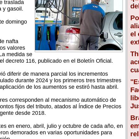
e traslada
de
a y gasoil.
Po
ste domingo
al
el
de nafta
ex
os valores
Th
 La medida se
del decreto 116, publicado en el Boletín Oficial.
ac
cu
ió diferir de manera parcial los incrementos
lado durante 2024 y los primeros tres trimestres
"E
plicación de los aumentos se estiró hasta abril.
Fa
li
lores corresponden al mecanismo automático de
Ju
ontos fijos del tributo, atados al Índice de Precios
igente desde 2018.
Br
em
s en enero, abril, julio y octubre de cada año, en
ueron demorados en varias oportunidades para
re