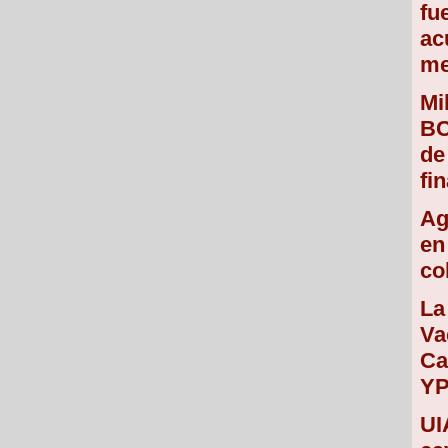
fu
ac
me
Mi
BC
de
fin
Ag
en
co
La
Va
Ca
Y
UI