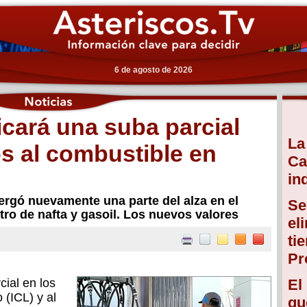
6 de agosto de 2026
icará una suba parcial
La
s al combustible en
Ca
in
ergó nuevamente una parte del alza en el
Se
tro de nafta y gasoil. Los nuevos valores
el
ti
Pr
cial en los
El
 (ICL) y al
qu