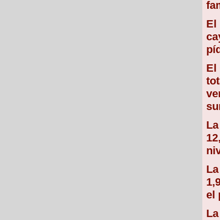
fa
El
ca
pí
El
to
ve
su
La
12
ni
La
1,
el
La