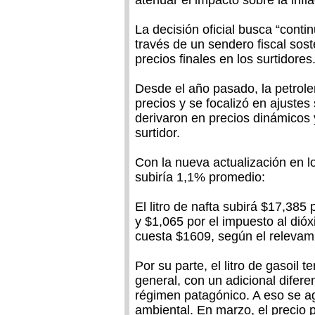
atenuar el impacto sobre la infla
La decisión oficial busca “cont
través de un sendero fiscal sost
precios finales en los surtidores
Desde el año pasado, la petrole
precios y se focalizó en ajuste
derivaron en precios dinámicos y
surtidor.
Con la nueva actualización en lo
subiría 1,1% promedio:
El litro de nafta subirá $17,385
y $1,065 por el impuesto al dióx
cuesta $1609, según el relevamie
Por su parte, el litro de gasoil
general, con un adicional difere
régimen patagónico. A eso se ag
ambiental. En marzo, el precio 