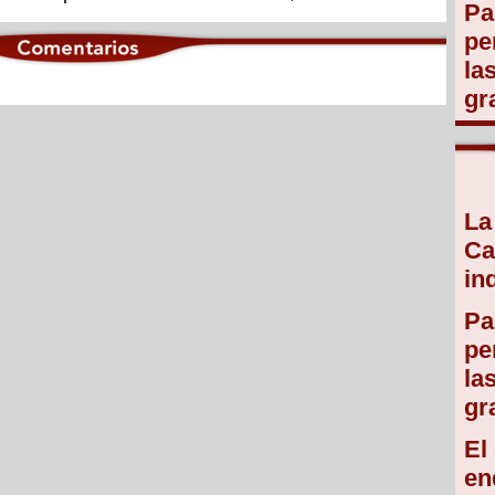
Pa
pe
la
gr
La
Ca
in
Pa
pe
la
gr
El
en