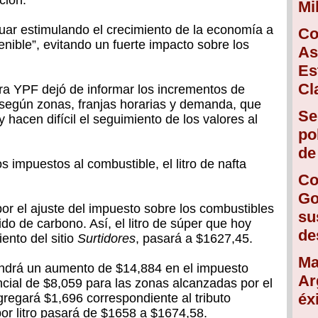
ción.
Mi
inuar estimulando el crecimiento de la economía a
Co
enible”, evitando un fuerte impacto sobre los
As
.
Es
Cl
ra YPF dejó de informar los incrementos de
s según zonas, franjas horarias y demanda, que
Se
 hacen difícil el seguimiento de los valores al
po
de
s impuestos al combustible, el litro de nafta
Co
Go
 por el ajuste del impuesto sobre los combustibles
su
ido de carbono. Así, el litro de súper que hoy
de
nto del sitio
Surtidores
, pasará a $1627,45.
Ma
 tendrá un aumento de $14,884 en el impuesto
Ar
ncial de $8,059 para las zonas alcanzadas por el
éx
regará $1,696 correspondiente al tributo
por litro pasará de $1658 a $1674,58.