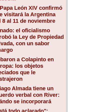
 Papa León XIV confirmó
e visitará la Argentina
l 8 al 11 de noviembre
nado: el oficialismo
robó la Ley de Propiedad
ivada, con un sabor
argo
baron a Colapinto en
ropa: los objetos
eciados que le
strajeron
iago Almada tiene un
uerdo verbal con River:
ándo se incorporará
stá todo aclarado":