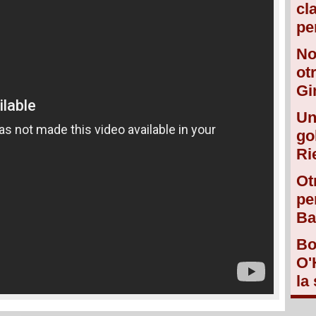
cl
pe
No
ot
Gi
Un
go
Ri
Ot
pe
Ba
Bo
O'
la