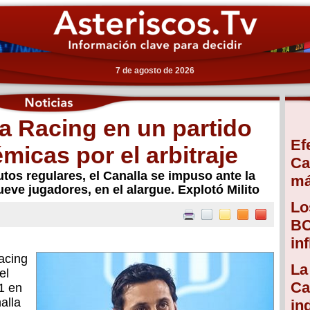
7 de agosto de 2026
 a Racing en un partido
Ef
micas por el arbitraje
Ca
utos regulares, el Canalla se impuso ante la
má
ve jugadores, en el alargue. Explotó Milito
Lo
BC
in
acing
La
el
Ca
1 en
alla
in