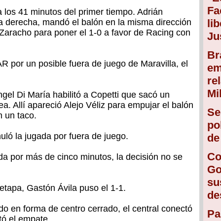
Fa
a los 41 minutos del primer tiempo. Adrián
a derecha, mandó el balón en la misma dirección
li
 Zaracho para poner el 1-0 a favor de Racing con
Ju
Br
R por un posible fuera de juego de Maravilla, el
em
re
Mi
gel Di María habilitó a Copetti que sacó un
ea. Allí apareció Alejo Véliz para empujar el balón
Se
n un taco.
po
uló la jugada por fuera de juego.
de
Co
da por más de cinco minutos, la decisión no se
Go
su
etapa, Gastón Ávila puso el 1-1.
de
do en forma de centro cerrado, el central conectó
Pa
etó el empate.