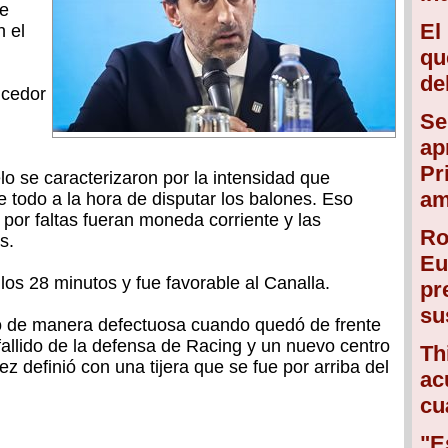
ue
El
n el
qu
de
ncedor
Se
ap
Pr
 se caracterizaron por la intensidad que
am
todo a la hora de disputar los balones. Eso
 por faltas fueran moneda corriente y las
Ro
s.
Eu
los 28 minutos y fue favorable al Canalla.
pr
su
nió de manera defectuosa cuando quedó de frente
fallido de la defensa de Racing y un nuevo centro
Th
 definió con una tijera que se fue por arriba del
ac
cu
"E