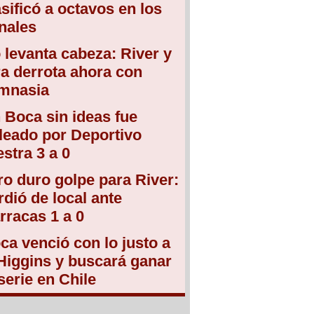
asificó a octavos en los
nales
 levanta cabeza: River y
ra derrota ahora con
mnasia
 Boca sin ideas fue
leado por Deportivo
estra 3 a 0
ro duro golpe para River:
rdió de local ante
rracas 1 a 0
ca venció con lo justo a
Higgins y buscará ganar
 serie en Chile