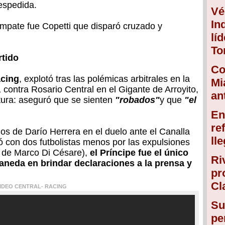
espedida.
Vé
In
empate fue Copetti que disparó cruzado y
lí
To
rtido
Co
acing
, explotó tras las polémicas arbitrales en la
Mi
1 contra Rosario Central en el Gigante de Arroyito,
an
rtura: aseguró que se sienten
"robados"
y que
"el
En
re
los de Darío Herrera en el duelo ante el Canalla
ll
 con dos futbolistas menos por las expulsiones
y de Marco Di Césare),
el Príncipe fue el único
Ri
laneda en brindar declaraciones a la prensa y
pr
Cl
IDEO CENTRAL- RACING
Su
pe