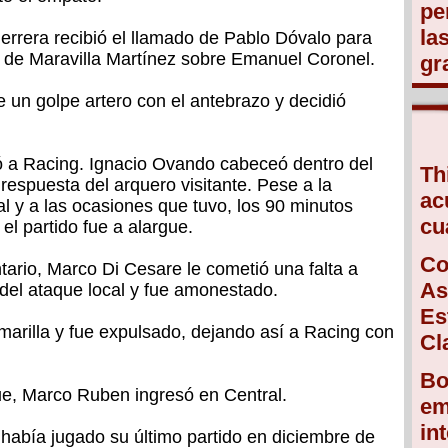
pe
la
errera recibió el llamado de Pablo Dóvalo para
n de Maravilla Martínez sobre Emanuel Coronel.
gr
e un golpe artero con el antebrazo y decidió
vó a Racing. Ignacio Ovando cabeceó dentro del
Th
 respuesta del arquero visitante. Pese a la
ac
l y a las ocasiones que tuvo, los 90 minutos
cu
el partido fue a alargue.
Co
tario, Marco Di Cesare le cometió una falta a
As
 del ataque local y fue amonestado.
Es
marilla y fue expulsado, dejando así a Racing con
Cl
Bo
ue, Marco Ruben ingresó en Central.
em
in
 había jugado su último partido en diciembre de