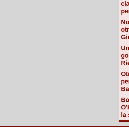
cl
pe
No
ot
Gi
Un
go
Ri
Ot
pe
Ba
Bo
O'
la