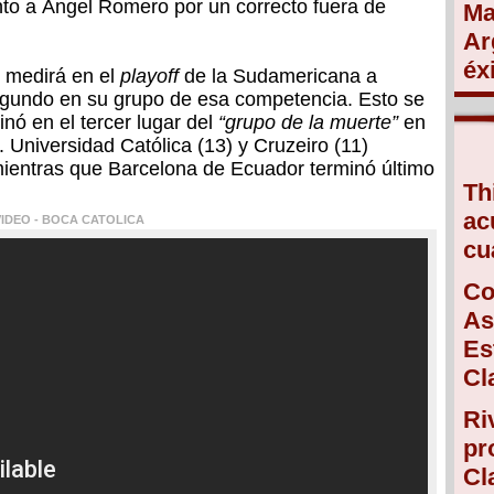
anto a Ángel Romero por un correcto fuera de
Ma
Ar
éx
 medirá en el
playoff
de la Sudamericana a
segundo en su grupo de esa competencia. Esto se
inó en el tercer lugar del
“grupo de la muerte”
en
. Universidad Católica (13) y Cruzeiro (11)
, mientras que Barcelona de Ecuador terminó último
Th
ac
VIDEO - BOCA CATOLICA
cu
Co
As
Es
Cl
Ri
pr
Cl