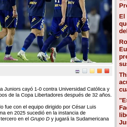
Pr
El
qu
de
Ro
Eu
pr
su
Th
ac
cu
 Juniors cayó 1-0 contra Universidad Católica y
pos de la Copa Libertadores después de 32 años.
"E
o fue con el equipo dirigido por César Luis
Fa
ma en 2025 sucedió en la instancia de
li
 tercero en el
Grupo D
y jugará la Sudamericana
Ju