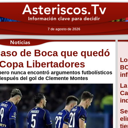
7 de agosto de 2026
acaso de Boca que quedó
Lo
 Copa Libertadores
BC
 pero nunca encontró argumentos futbolísticos
in
 después del gol de Clemente Montes
La
Ca
in
Se
el
ti