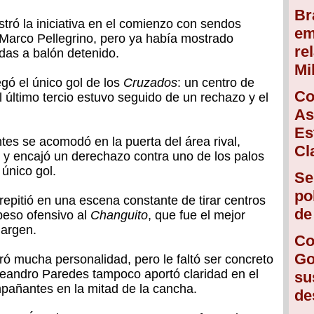
Br
ró la iniciativa en el comienzo con sendos
em
 Marco Pellegrino, pero ya había mostrado
re
adas a balón detenido.
Mi
gó el único gol de los
Cruzados
: un centro de
Co
l último tercio estuvo seguido de un rechazo y el
As
Es
es se acomodó en la puerta del área rival,
Cl
 y encajó un derechazo contra uno de los palos
único gol.
Se
po
 repitió en una escena constante de tirar centros
de
 peso ofensivo al
Changuito
, que fue el mejor
margen.
Co
Go
mucha personalidad, pero le faltó ser concreto
Leandro Paredes tampoco aportó claridad en el
su
mpañantes en la mitad de la cancha.
de