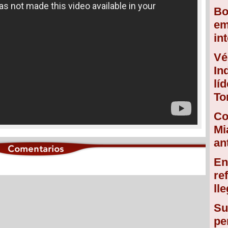
Bo
em
in
Vé
In
lí
To
Co
Mi
an
En
re
ll
Su
pe