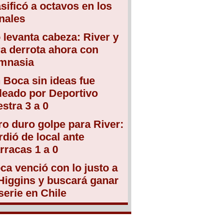
asificó a octavos en los
nales
 levanta cabeza: River y
ra derrota ahora con
mnasia
 Boca sin ideas fue
leado por Deportivo
estra 3 a 0
ro duro golpe para River:
rdió de local ante
rracas 1 a 0
ca venció con lo justo a
Higgins y buscará ganar
 serie en Chile