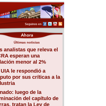
Seguinos en
Últimas noticias
s analistas que releva el
RA esperan una
flación menor al 2%
 UIA le respondió a
puto por sus críticas a la
dustria
nado: luego de la
iminación del capítulo de
erras, tratan la Ley de