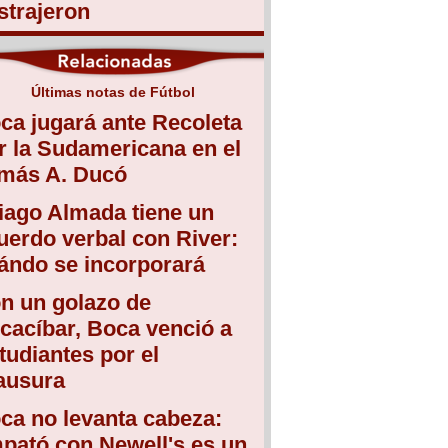
strajeron
Últimas notas de Fútbol
ca jugará ante Recoleta
r la Sudamericana en el
más A. Ducó
iago Almada tiene un
uerdo verbal con River:
ándo se incorporará
n un golazo de
cacíbar, Boca venció a
tudiantes por el
ausura
ca no levanta cabeza:
pató con Newell's es un