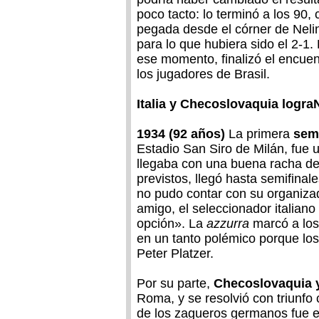
poco tacto: lo terminó a los 90, 
pegada desde el córner de Neli
para lo que hubiera sido el 2-1. 
ese momento, finalizó el encuent
los jugadores de Brasil.
Italia y Checoslovaquia lograN
1934 (92 años)
La primera
semi
Estadio San Siro de Milán, fue u
llegaba con una buena racha de
previstos, llegó hasta semifinal
no pudo contar con su organizad
amigo, el seleccionador italian
opción». La
azzurra
marcó a los
en un tanto polémico porque los
Peter Platzer.
Por su parte,
Checoslovaquia 
Roma, y se resolvió con triunfo
de los zagueros germanos fue el 