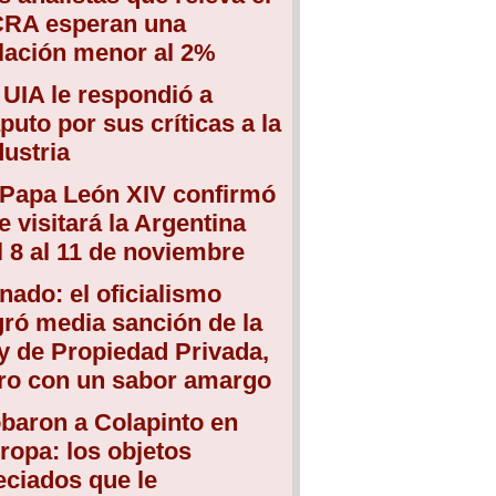
RA esperan una
flación menor al 2%
 UIA le respondió a
puto por sus críticas a la
dustria
 Papa León XIV confirmó
e visitará la Argentina
l 8 al 11 de noviembre
nado: el oficialismo
gró media sanción de la
y de Propiedad Privada,
ro con un sabor amargo
baron a Colapinto en
ropa: los objetos
eciados que le