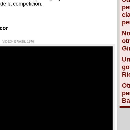
de la competición.
pe
cl
pe
cor
No
ot
VIDEO- BRASIL 1970
Gi
Un
go
Ri
Ot
pe
Ba