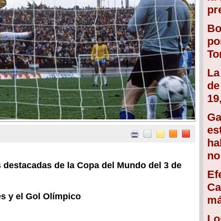
pr
Bo
po
To
La
de
19
Ga
es
ha
no
 destacadas de la Copa del Mundo del 3 de
Ef
Ca
es y el Gol Olímpico
má
Lo