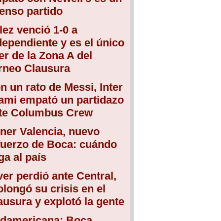
tenso partido
lez venció 1-0 a
dependiente y es el único
der de la Zona A del
rneo Clausura
n un rato de Messi, Inter
ami empató un partidazo
te Columbus Crew
ner Valencia, nuevo
fuerzo de Boca: cuándo
ega al país
ver perdió ante Central,
olongó su crisis en el
ausura y explotó la gente
damericana: Boca