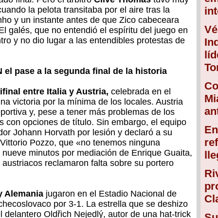
cuando la pelota transitaba por el aire tras la
in
nho y un instante antes de que Zico cabeceara
Vé
El galés, que no entendió el espíritu del juego en
ro y no dio lugar a las entendibles protestas de
In
lí
To
 el pase a la segunda final de la historia
Co
final entre Italia y Austria,
celebrada en el
Mi
na victoria por la mínima de los locales. Austria
an
portiva y, pese a tener más problemas de los
es con opciones de título. Sin embargo, el equipo
En
or Johann Horvath por lesión y declaró a su
re
o Vittorio Pozzo, que «no tenemos ninguna
 nueve minutos por mediación de Enrique Guaita,
ll
 austriacos reclamaron falta sobre su portero
Ri
pr
y Alemania
jugaron en el Estadio Nacional de
Cl
 checoslovaco por 3-1. La estrella que se deshizo
delantero Oldřich Nejedlý, autor de una hat-trick
Su