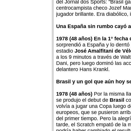
del Jornal dos Sports: "Brasil g
centrocampista checo Jozef Mark
jugador brillante. Era diabólico,
Una España sin rumbo cayó an
1978 (48 años) En la 1° fecha 
sorprendió a España y lo derrtó 
estadio
José Amalfitani de Vél
a los 9 minutos a través de Wal
Dani, pero luego dominó las acci
delantero Hans Krankl.
Brasil y un gol que aún hoy s
1978 (48 años)
Por la misma lla
se produjo el debut de
Brasil
co
volvía a jugar una Copa luego d
europeos, que se pusieron arri
del primer tiempo. Pero la ale
tarde, el Scratch empató de la m
podría haber cambiado el resulta