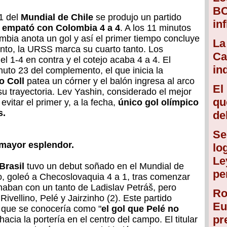
BC
1 del
Mundial de Chile
se produjo un partido
in
a empató con Colombia 4 a 4
. A los 11 minutos
ombia anota un gol y así el primer tiempo concluye
La
nto, la URSS marca su cuarto tanto. Los
Ca
l 1-4 en contra y el cotejo acaba 4 a 4. El
in
uto 23 del complemento, el que inicia la
o Coll
patea un córner y el balón ingresa al arco
El
su trayectoria. Lev Yashin, considerado el mejor
qu
evitar el primer y, a la fecha,
único gol olímpico
s.
de
Se
u mayor esplendor.
lo
Le
Brasil
tuvo un debut soñado en el Mundial de
pe
o, goleó a Checoslovaquia 4 a 1, tras comenzar
naban con un tanto de Ladislav Petráš, pero
Ro
Rivellino, Pelé y Jairzinho (2). Este partido
Eu
 que se conocería como "
el gol que Pelé no
pr
acia la portería en el centro del campo. El titular