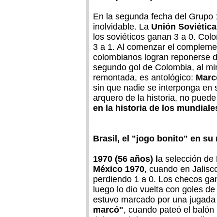
En la segunda fecha del Grupo 
inolvidable. La
Unión Soviétic
los soviéticos ganan 3 a 0. Col
3 a 1. Al comenzar el compleme
colombianos logran reponerse de
segundo gol de Colombia, al min
remontada, es antológico:
Marc
sin que nadie se interponga en 
arquero de la historia, no puede 
en la historia de los mundiale
Brasil, el "jogo bonito" en s
1970 (56 años) l
a selección de
México 1970
, cuando en Jalisc
perdiendo 1 a 0. Los checos ga
luego lo dio vuelta con goles de 
estuvo marcado por una jugada
marcó"
, cuando pateó el balón h