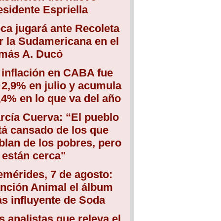
esidente Espriella
ca jugará ante Recoleta
r la Sudamericana en el
más A. Ducó
 inflación en CABA fue
 2,9% en julio y acumula
,4% en lo que va del año
rcía Cuerva: “El pueblo
tá cansado de los que
blan de los pobres, pero
 están cerca"
emérides, 7 de agosto:
nción Animal el álbum
s influyente de Soda
s analistas que releva el