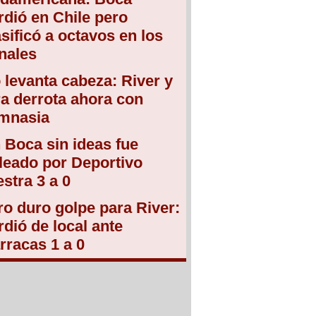
rdió en Chile pero
asificó a octavos en los
nales
 levanta cabeza: River y
ra derrota ahora con
mnasia
 Boca sin ideas fue
leado por Deportivo
estra 3 a 0
ro duro golpe para River:
rdió de local ante
rracas 1 a 0