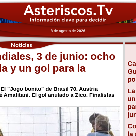
8 de agosto de 2026
iales, 3 de junio: ocho
Ca
a y un gol para la
Gu
po
El "Jogo bonito" de Brasil 70. Austria
La
 Amafitani. El gol anulado a Zico. Finalistas
un
pa
ju
Co
la