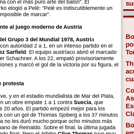
ana con el más puro arte del balón". El
su
o elogió a Pelé: "Pelé es indiscutiblemente un
 imposible de marcar".
te al juego moderno de Austria
Bo
del Grupo 3 del Mundial 1978, Austri
a
po
con autoridad 2 a 1, en un intenso partido en el
To
ez Sarfield
. El equipo austríaco abrió el marcado
ter Schachner. A los 22, empató provisoriamente
Th
ones y marcó el gol de la victoria por su figura, el
ac
cu
e protesta
Co
ve, y en el estadio mundialista de Mar del Plata,
As
n un obre empate 1 a 1 contra
Suecia
, que
Es
e 20 años. El partido empezó mejor para los
Cl
ba con un gol de Thomas Sjoberg a los 37 minutos
gría no les duró mucho porque ocho minutos más
Bo
ano de Reinaldo. Sobre el final, la última jugada
em
do final. Pero el árbitro
Clive Thomas
tuvo muy