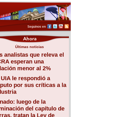
Seguinos en
Últimas noticias
s analistas que releva el
RA esperan una
flación menor al 2%
 UIA le respondió a
puto por sus críticas a la
dustria
nado: luego de la
iminación del capítulo de
erras, tratan la Ley de