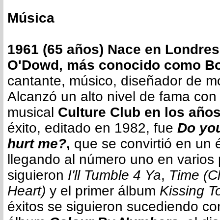
Música
1961 (65 años) Nace en Londre
O'Dowd, más conocido como Bo
cantante, músico, diseñador de mo
Alcanzó un alto nivel de fama con
musical
Culture Club en los año
éxito, editado en 1982, fue
Do you
hurt me?
,
que se convirtió en un é
llegando al número uno en varios p
siguieron
I'll Tumble 4 Ya
,
Time (C
Heart)
y el primer álbum
Kissing T
éxitos se siguieron sucediendo c