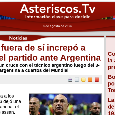
8 de agosto de 2026
fuera de sí increpó a
Co
el partido ante Argentina
la
 cruce con el técnico argentino luego del 3-
pr
 argentina a cuartos del Mundial
Bo
po
To
a a los
La
26 dejó una
de
ancha: el
Hassan,
19