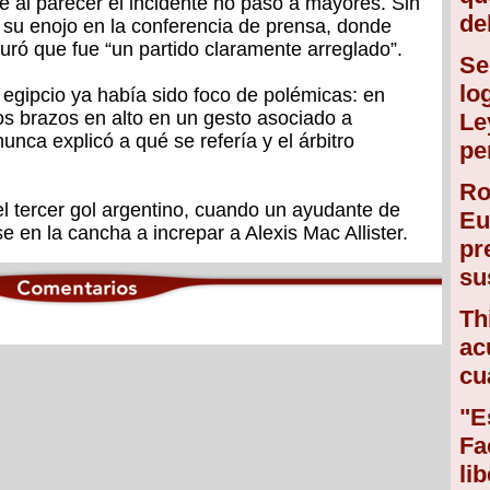
e al parecer el incidente no pasó a mayores. Sin
de
u enojo en la conferencia de prensa, donde
ró que fue “un partido claramente arreglado”.
Se
lo
 egipcio ya había sido foco de polémicas: en
os brazos en alto en un gesto asociado a
Le
nca explicó a qué se refería y el árbitro
pe
Ro
el tercer gol argentino, cuando un ayudante de
Eu
 en la cancha a increpar a Alexis Mac Allister.
pr
su
Th
ac
cu
"E
Fa
li