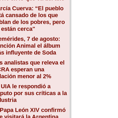
rcía Cuerva: “El pueblo
tá cansado de los que
blan de los pobres, pero
 están cerca"
emérides, 7 de agosto:
nción Animal el álbum
s influyente de Soda
s analistas que releva el
RA esperan una
flación menor al 2%
 UIA le respondió a
puto por sus críticas a la
dustria
 Papa León XIV confirmó
e visitará la Argentina