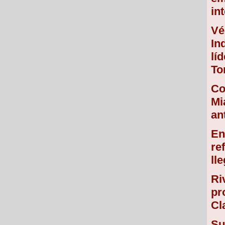
in
Vé
In
lí
To
Co
Mi
an
En
re
ll
Ri
pr
Cl
Su