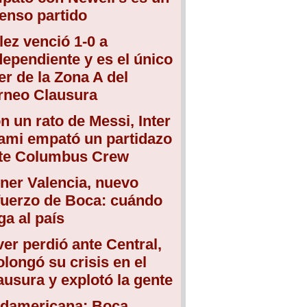
tenso partido
lez venció 1-0 a
dependiente y es el único
der de la Zona A del
rneo Clausura
n un rato de Messi, Inter
ami empató un partidazo
te Columbus Crew
ner Valencia, nuevo
fuerzo de Boca: cuándo
ega al país
ver perdió ante Central,
olongó su crisis en el
ausura y explotó la gente
damericana: Boca