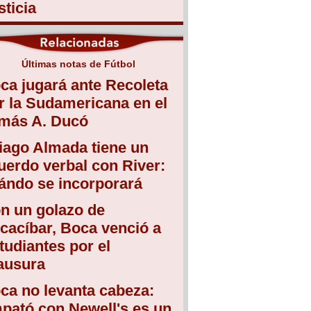
sticia
Últimas notas de Fútbol
ca jugará ante Recoleta
r la Sudamericana en el
más A. Ducó
iago Almada tiene un
uerdo verbal con River:
ándo se incorporará
n un golazo de
cacíbar, Boca venció a
tudiantes por el
ausura
ca no levanta cabeza:
pató con Newell's es un