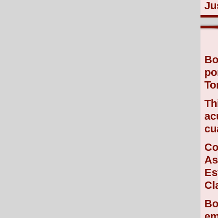
Ju
Bo
po
To
Th
ac
cu
Co
As
Es
Cl
Bo
em