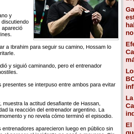
Ga
ano y
es
 discutiendo
ha
i apareció
no
ines.
Ef
rtar a Ibrahim para seguir su camino, Hossam lo
Ca
itarle.
má
dió y siguió caminando, pero el entrenador
Lo
ostiles.
BC
 presentes se interpuso entre ambos para evitar
in
La
, muestra la actitud desafiante de Hassan,
Ca
dad la reacción del entrenador argentino. La
in
 momento y no revela cómo terminó el episodio.
El
 entrenadores aparecieron luego en público sin
qu