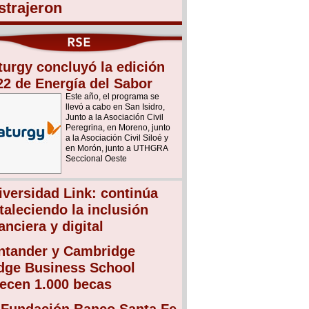
strajeron
turgy concluyó la edición
22 de Energía del Sabor
Este año, el programa se
llevó a cabo en San Isidro,
Junto a la Asociación Civil
Peregrina, en Moreno, junto
a la Asociación Civil Siloé y
en Morón, junto a UTHGRA
Seccional Oeste
iversidad Link: continúa
rtaleciendo la inclusión
anciera y digital
ntander y Cambridge
dge Business School
recen 1.000 becas