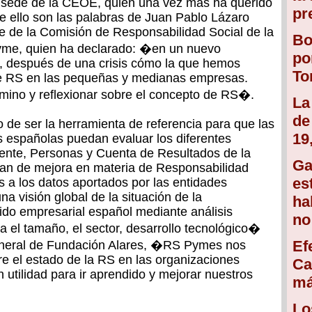
la sede de la CEOE, quien una vez más ha querido
pr
e ello son las palabras de Juan Pablo Lázaro
e de la Comisión de Responsabilidad Social de la
Bo
me, quien ha declarado: �en un nuevo
po
, después de una crisis cómo la que hemos
To
de RS en las pequeñas y medianas empresas.
mino y reflexionar sobre el concepto de RS�.
La
de
de ser la herramienta de referencia para que las
19
españolas puedan evaluar los diferentes
ente, Personas y Cuenta de Resultados de la
Ga
plan de mejora en materia de Responsabilidad
es
s a los datos aportados por las entidades
na visión global de la situación de la
ha
jido empresarial español mediante análisis
no
 el tamaño, el sector, desarrollo tecnológico�
Ef
General de Fundación Alares, �RS Pymes nos
e el estado de la RS en las organizaciones
Ca
 utilidad para ir aprendido y mejorar nuestros
má
Lo