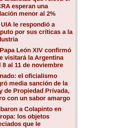
RA esperan una
flación menor al 2%
 UIA le respondió a
puto por sus críticas a la
dustria
 Papa León XIV confirmó
e visitará la Argentina
l 8 al 11 de noviembre
nado: el oficialismo
gró media sanción de la
y de Propiedad Privada,
ro con un sabor amargo
baron a Colapinto en
ropa: los objetos
eciados que le