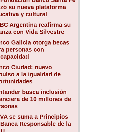
 Fundación Banco Santa Fe
nzó su nueva plataforma
ucativa y cultural
BC Argentina reafirma su
ianza con Vida Silvestre
nco Galicia otorga becas
ra personas con
scapacidad
nco Ciudad: nuevo
pulso a la igualdad de
ortunidades
ntander busca inclusión
nanciera de 10 millones de
rsonas
VA se suma a Principios
 Banca Responsable de la
NU