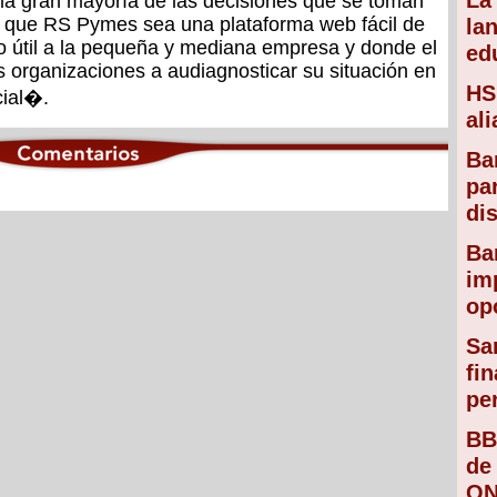
La
la gran mayoría de las decisiones que se toman
o que RS Pymes sea una plataforma web fácil de
la
io útil a la pequeña y mediana empresa y donde el
ed
as organizaciones a audiagnosticar su situación en
HS
cial�.
al
Ba
pa
di
Ba
im
op
Sa
fi
pe
BB
de
O