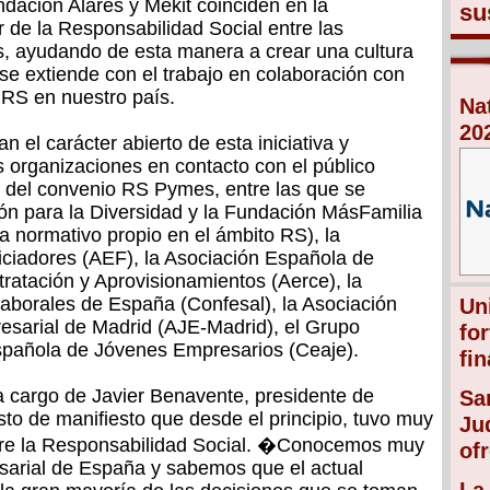
ndación Alares y Mekit coinciden en la
su
r de la Responsabilidad Social entre las
 ayudando de esta manera a crear una cultura
 se extiende con el trabajo en colaboración con
 RS en nuestro país.
Na
20
n el carácter abierto de esta iniciativa y
 organizaciones en contacto con el público
 del convenio RS Pymes, entre las que se
ón para la Diversidad y la Fundación MásFamilia
 normativo propio en el ámbito RS), la
ciadores (AEF), la Asociación Española de
ratación y Aprovisionamientos (Aerce), la
borales de España (Confesal), la Asociación
Un
sarial de Madrid (AJE-Madrid), el Grupo
fo
spañola de Jóvenes Empresarios (Ceaje).
fin
a cargo de Javier Benavente, presidente de
Sa
to de manifiesto que desde el principio, tuvo muy
Ju
obre la Responsabilidad Social. �Conocemos muy
of
resarial de España y sabemos que el actual