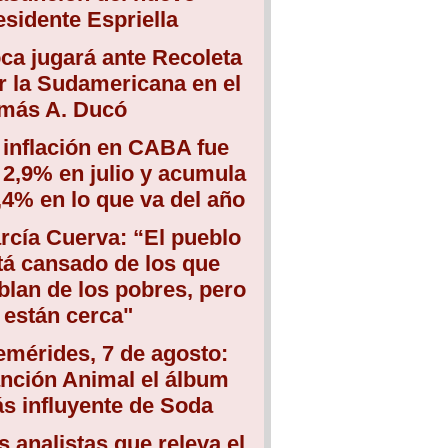
esidente Espriella
ca jugará ante Recoleta
r la Sudamericana en el
más A. Ducó
 inflación en CABA fue
 2,9% en julio y acumula
,4% en lo que va del año
rcía Cuerva: “El pueblo
tá cansado de los que
blan de los pobres, pero
 están cerca"
emérides, 7 de agosto:
nción Animal el álbum
s influyente de Soda
s analistas que releva el