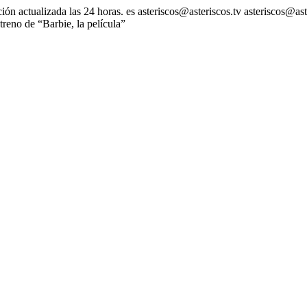
ión actualizada las 24 horas.
es
asteriscos@asteriscos.tv
asteriscos@ast
reno de “Barbie, la película”