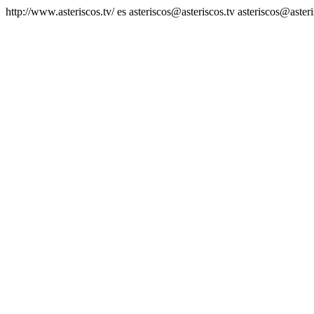
http://www.asteriscos.tv/
es
asteriscos@asteriscos.tv
asteriscos@asteri