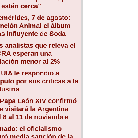
 están cerca"
emérides, 7 de agosto:
nción Animal el álbum
s influyente de Soda
s analistas que releva el
RA esperan una
flación menor al 2%
 UIA le respondió a
puto por sus críticas a la
dustria
 Papa León XIV confirmó
e visitará la Argentina
l 8 al 11 de noviembre
nado: el oficialismo
gró media sanción de la