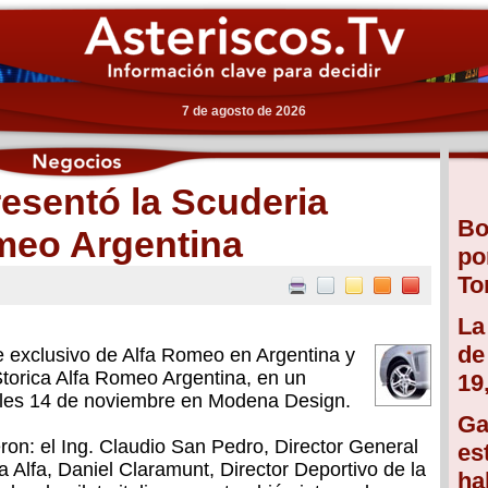
7 de agosto de 2026
esentó la Scuderia
Bo
omeo Argentina
po
To
La
de
e exclusivo de Alfa Romeo en Argentina y
Storica Alfa Romeo Argentina, en un
19
coles 14 de noviembre en Modena Design.
Ga
ron: el Ing. Claudio San Pedro, Director General
es
lfa, Daniel Claramunt, Director Deportivo de la
ha