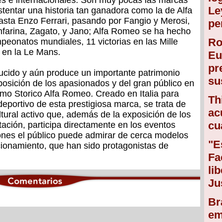
es e internacionales. Son muy pocas las marcas
Le
tentar una historia tan ganadora como la de Alfa
sta Enzo Ferrari, pasando por Fangio y Merosi,
pe
ninfarina, Zagato, y Jano; Alfa Romeo se ha hecho
Ro
eonatos mundiales, 11 victorias en las Mille
4 en la Le Mans.
Eu
pr
ducido y aún produce un importante patrimonio
su
isposición de los apasionados y del gran público en
smo Storico Alfa Romeo. Creado en Italia para
Th
 deportivo de esta prestigiosa marca, se trata de
ac
ltural activo que, además de la exposición de los
cu
ación, participa directamente en los eventos
iones el público puede admirar de cerca modelos
"E
cionamiento, que han sido protagonistas de
Fa
li
Ju
Br
em