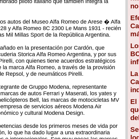
brado piloto italiano que también integra la
no
Ef
 dos autos del Museo Alfa Romeo de Arese � Alfa
Ca
28 y Alfa Romeo 8C 2300 Le Mans 1931 - recién
má
as Mil Millas Sport de la República Argentina.
Lo
añado en la presentación por Cardón, que
BC
cuderia Storica Alfa Romeo Argentina, y por sus
irelli, con quienes tiene acuerdos estratégicos
in
e la marca Alfa Romeo, a través de la provisión
La
de Repsol, y de neumáticos Pirelli.
Ca
ntegrante de Gruppo Modena, representante
in
 marcas de autos Ferrari y Maserati, los yates y
helicópteros Bell, las marcas de motocicletas MV
El
 empresa de servicios aéreos Modena Air
qu
ronómico y cultural Modena Design.
de
etencias desde los primeros meses de vida por
Se
ón, lo que ha dado lugar a una extraordinaria
lo