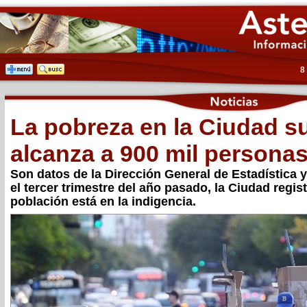
8
La pobreza en la Ciudad s
alcanza a 900 mil persona
Son datos de la Dirección General de Estadística 
el tercer trimestre del año pasado, la Ciudad regis
población está en la indigencia.