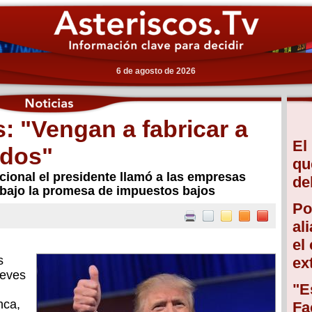
6 de agosto de 2026
 "Vengan a fabricar a
El
idos"
qu
cional el presidente llamó a las empresas
de
. bajo la promesa de impuestos bajos
Po
al
el
s
ex
ueves
"E
nca,
Fa