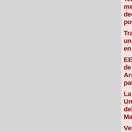
me
de
po
Tr
un
en
EE
de
Ar
pa
La
Un
de
Ma
Ve