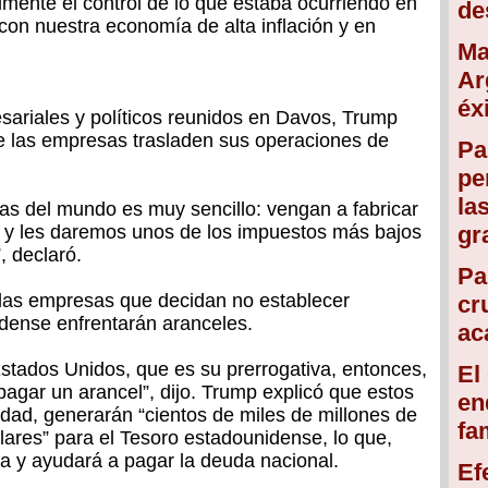
lmente el control de lo que estaba ocurriendo en
de
 con nuestra economía de alta inflación y en
Ma
Ar
éx
esariales y políticos reunidos en Davos, Trump
ue las empresas trasladen sus operaciones de
Pa
pe
la
as del mundo es muy sencillo: vengan a fabricar
 y les daremos unos de los impuestos más bajos
gr
, declaró.
Pa
llas empresas que decidan no establecer
cr
dense enfrentarán aranceles.
ac
Estados Unidos, que es su prerrogativa, entonces,
El
agar un arancel”, dijo. Trump explicó que estos
en
idad, generarán “cientos de miles de millones de
fa
ólares” para el Tesoro estadounidense, lo que,
ía y ayudará a pagar la deuda nacional.
Ef