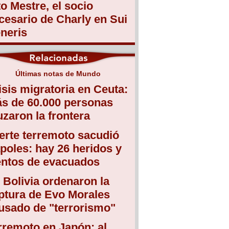
to Mestre, el socio
cesario de Charly en Sui
neris
Últimas notas de Mundo
isis migratoria en Ceuta:
s de 60.000 personas
uzaron la frontera
erte terremoto sacudió
poles: hay 26 heridos y
entos de evacuados
 Bolivia ordenaron la
ptura de Evo Morales
usado de "terrorismo"
rremoto en Japón: al