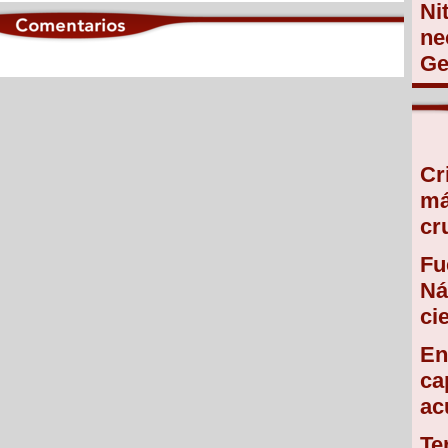
Ni
ne
Ge
Cr
má
cr
Fu
Ná
ci
En
ca
ac
Te