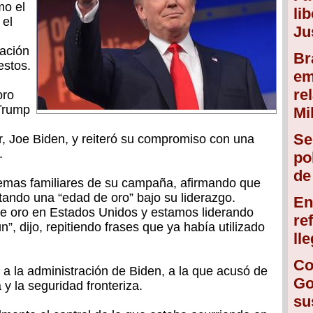
mo el
li
 el
Ju
cación
Br
estos.
em
re
oro
Trump
Mi
Se
r, Joe Biden, y reiteró su compromiso con una
.
po
de
emas familiares de su campaña, afirmando que
ando una “edad de oro” bajo su liderazgo.
En
 oro en Estados Unidos y estamos liderando
re
”, dijo, repitiendo frases que ya había utilizado
ll
Co
 a la administración de Biden, a la que acusó de
Go
 y la seguridad fronteriza.
su