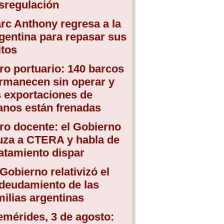
sregulación
rc Anthony regresa a la
gentina para repasar sus
itos
ro portuario: 140 barcos
rmanecen sin operar y
s exportaciones de
anos están frenadas
ro docente: el Gobierno
uza a CTERA y habla de
atamiento dispar
 Gobierno relativizó el
deudamiento de las
milias argentinas
emérides, 3 de agosto: