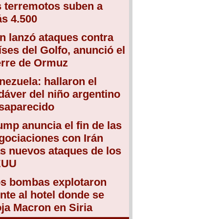
s terremotos suben a
s 4.500
án lanzó ataques contra
íses del Golfo, anunció el
erre de Ormuz
nezuela: hallaron el
dáver del niño argentino
saparecido
ump anuncia el fin de las
gociaciones con Irán
as nuevos ataques de los
EUU
s bombas explotaron
ente al hotel donde se
oja Macron en Siria