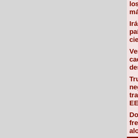
lo
má
Ir
pa
ci
Ve
ca
de
Tr
ne
tr
E
Do
fr
al