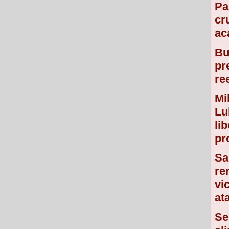
Pa
cr
ac
Bu
pr
re
Mil
Lu
li
pr
Sa
re
vi
at
Se