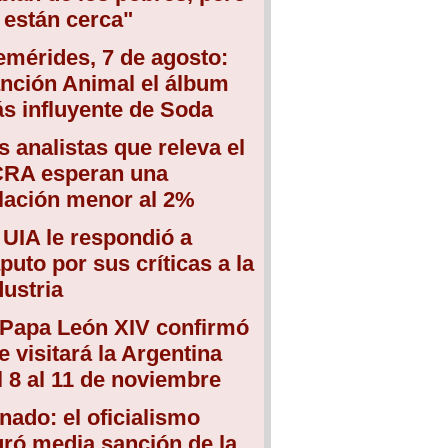
 están cerca"
emérides, 7 de agosto:
nción Animal el álbum
s influyente de Soda
s analistas que releva el
RA esperan una
flación menor al 2%
 UIA le respondió a
puto por sus críticas a la
dustria
 Papa León XIV confirmó
e visitará la Argentina
l 8 al 11 de noviembre
nado: el oficialismo
gró media sanción de la