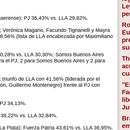
Le
pe
aerense): PJ 35,43% vs. LLA 29,82%.
Ro
; Verónica Magario, Facundo Tignanelli y Mayra
Eu
8,56% (lista de LLA encabezada por Maximiliano
pr
su
 40,28% vs. LLA 30,30%; Somos Buenos Aires
Th
a el PJ, 2 para Somos Buenos Aires y 2 para
ac
cu
: triunfo de LLA con 41,56% (liderada por el
"E
ón, Guillermo Montenegro) frente al PJ con
Fa
li
 PJ 34,13%.
Ju
a 38,22% vs. LLA 32,84%.
Br
em
 La Plata): Fuerza Patria 43,61% vs. LLA 36,95%.