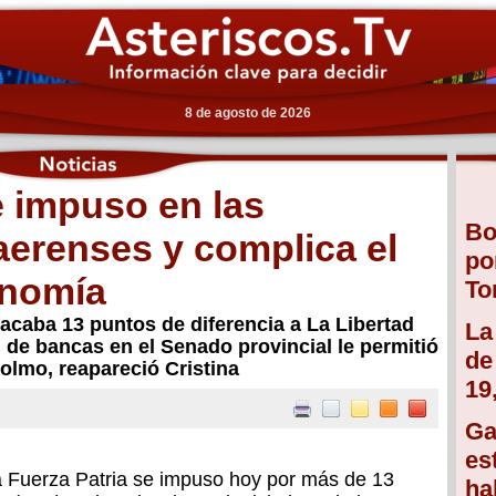
8 de agosto de 2026
e impuso en las
Bo
aerenses y complica el
po
onomía
To
sacaba 13 puntos de diferencia a La Libertad
La
de bancas en el Senado provincial le permitió
de
colmo, reapareció Cristina
19
Ga
es
ta Fuerza Patria se impuso hoy por más de 13
ha