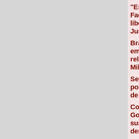
"E
Fa
li
Ju
Br
em
re
Mi
Se
po
de
Co
Go
su
de