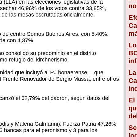
(LLA) en las elecciones legislativas de la
no
cosechar 46,96% de los votos contra 33,85%,
 de las mesas escrutadas oficialmente.
Ef
Ca
má
io de centro Somos Buenos Aires, con 5,40%,
rda con 4,37%.
Lo
BC
 consolidó su predominio en el distrito
timo refugio del kirchnerismo.
in
La
 unidad que incluyó al PJ bonaerense —que
 Frente Renovador de Sergio Massa, entre otros
Ca
in
alcanzó el 62,79% del padrón, según datos del
El
qu
de
odis y Malena Galmarini): Fuerza Patria 47,26%
Se
6 bancas para el peronismo y 3 para los
lo