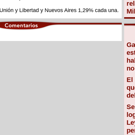
re
 Unión y Libertad y Nuevos Aires 1,29% cada una.
Mi
Ga
es
ha
no
El
qu
de
Se
lo
Le
pe