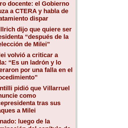
ro docente: el Gobierno
uza a CTERA y habla de
atamiento dispar
llrich dijo que quiere ser
esidenta “después de la
elección de Milei”
ei volvió a criticar a
la: “Es un ladrón y lo
beraron por una falla en el
ocedimiento”
ntilli pidió que Villarruel
nuncie como
cepresidenta tras sus
aques a Milei
nado: luego de la