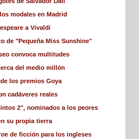
gotes de Salvador Dalí
alos modales en Madrid
espeare a Vivaldi
zo de "Pequeña Miss Sunshine"
useo convoca multitudes
erca del medio millón
a de los premios Goya
on cadáveres reales
tintos 2", nominados a los peores
n su propia tierra
roe de ficción para los ingleses