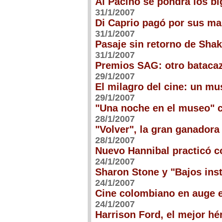
Al Pacino se pondrá los bi
31/1/2007
Di Caprio pagó por sus m
31/1/2007
Pasaje sin retorno de Shak
31/1/2007
Premios SAG: otro bataca
29/1/2007
El milagro del cine: un m
29/1/2007
"Una noche en el museo" c
28/1/2007
"Volver", la gran ganador
28/1/2007
Nuevo Hannibal practicó c
24/1/2007
Sharon Stone y "Bajos ins
24/1/2007
Cine colombiano en auge e
24/1/2007
Harrison Ford, el mejor hé