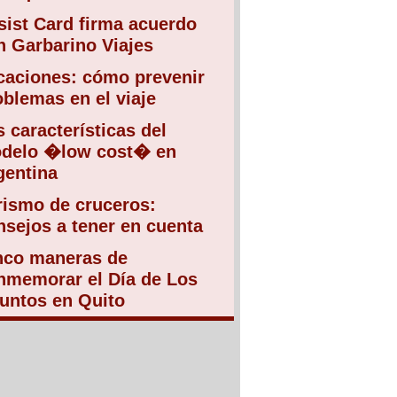
sist Card firma acuerdo
n Garbarino Viajes
caciones: cómo prevenir
oblemas en el viaje
s características del
delo �low cost� en
gentina
rismo de cruceros:
nsejos a tener en cuenta
nco maneras de
nmemorar el Día de Los
funtos en Quito