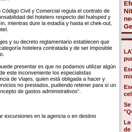
Ef
Ni
 Código Civil y Comercial regula el contrato de
onsabilidad del hotelero respecto del huésped y
ne
n, mientras dure la estadía y hasta el chek-out,
Ge
tel.
jes y su decreto reglamentario establecen que
categoría hotelera contratada y de ser imposible
LA
o.
pu
puede presentar es que no podamos utilizar algún
Es
 de este inconveniente los especialistas
mir
cia de Viajes, quien está obligada a hacer y
ervicios no prestados, pudiendo retener para sí un
Es
ncepto de gastos administrativos”.
ce
Se
"Q
ar excursiones en la agencia o en destino
La
de