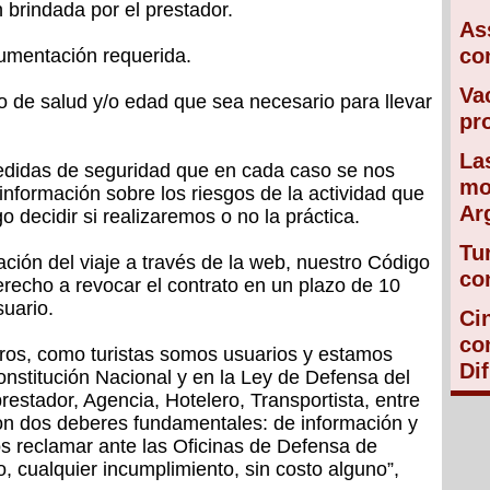
n brindada por el prestador.
As
co
cumentación requerida.
Va
o de salud y/o edad que sea necesario para llevar
pr
La
medidas de seguridad que en cada caso se nos
mo
información sobre los riesgos de la actividad que
Ar
o decidir si realizaremos o no la práctica.
Tu
tación del viaje a través de la web, nuestro Código
co
erecho a revocar el contrato en un plazo de 10
suario.
Ci
co
ros, como turistas somos usuarios y estamos
Di
onstitución Nacional y en la Ley de Defensa del
restador, Agencia, Hotelero, Transportista, entre
con dos deberes fundamentales: de información y
s reclamar ante las Oficinas de Defensa de
, cualquier incumplimiento, sin costo alguno”,