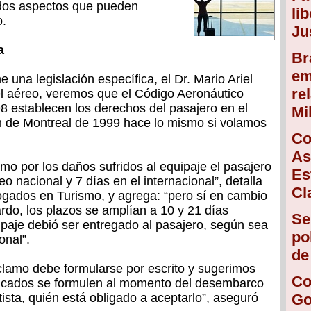
dos aspectos que pueden
li
o.
Ju
a
Br
em
 una legislación específica, el Dr. Mario Ariel
re
el aéreo, veremos que el Código Aeronáutico
98 establecen los derechos del pasajero en el
Mi
n de Montreal de 1999 hace lo mismo si volamos
Co
As
amo por los daños sufridos al equipaje el pasajero
Es
eo nacional y 7 días en el internacional”, detalla
Cl
bogados en Turismo, y agrega: “pero sí en cambio
ardo, los plazos se amplían a 10 y 21 días
Se
uipaje debió ser entregado al pasajero, según sea
po
onal”.
de
lamo debe formularse por escrito y sugerimos
Co
ndicados se formulen al momento del desembarco
ista, quién está obligado a aceptarlo”, aseguró
Go