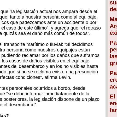
su
de
que “la legislación actual nos ampara desde el
ue, tanto a nuestra persona como al equipaje,
Ma
quicos que padezcamos ante un accidente o por
Ar
 el caso de este último”, y agrega que “el retraso
éx
e quizás sea el daño más común de todos”.
Pa
l transporte marítimo o fluvial: “Si decidimos
pe
stra persona como nuestros equipajes están
e, pudiendo reclamar por los daños que suframos
la
 los casos de daños visibles en el equipaje
gr
ntes del desembarco y en los no visibles hasta
ado que si no se reclama existe una presunción
Pa
rfectas condiciones”, afirma Levin.
cr
ac
ntes personales ocurridos a bordo, desde
ue “se debe informar inmediatamente de la
El
as posteriores, la legislación dispone de un plazo
en
e el desembarco”.
fa
llas?