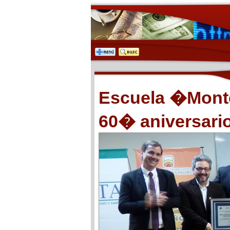
Escuela �Monte
60� aniversari