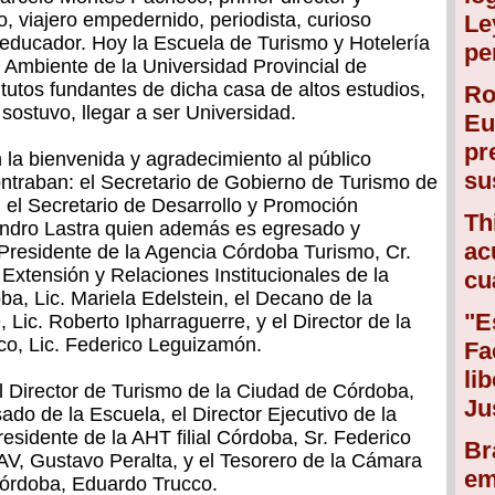
o, viajero empedernido, periodista, curioso
Le
 educador. Hoy la Escuela de Turismo y Hotelería
pe
y Ambiente de la Universidad Provincial de
itutos fundantes de dicha casa de altos estudios,
Ro
ostuvo, llegar a ser Universidad.
Eu
pr
la bienvenida y agradecimiento al público
su
ntraban: el Secretario de Gobierno de Turismo de
 el Secretario de Desarrollo y Promoción
Th
ejandro Lastra quien además es egresado y
ac
l Presidente de la Agencia Córdoba Turismo, Cr.
 Extensión y Relaciones Institucionales de la
cu
ba, Lic. Mariela Edelstein, el Decano de la
"E
Lic. Roberto Ipharraguerre, y el Director de la
o, Lic. Federico Leguizamón.
Fa
li
l Director de Turismo de la Ciudad de Córdoba,
Ju
do de la Escuela, el Director Ejecutivo de la
sidente de la AHT filial Córdoba, Sr. Federico
Br
CAV, Gustavo Peralta, y el Tesorero de la Cámara
em
Córdoba, Eduardo Trucco.