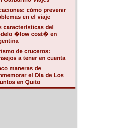
caciones: cómo prevenir
oblemas en el viaje
s características del
delo �low cost� en
gentina
rismo de cruceros:
nsejos a tener en cuenta
nco maneras de
nmemorar el Día de Los
funtos en Quito