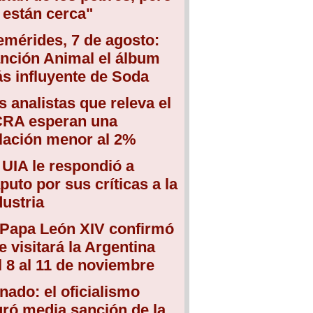
 están cerca"
emérides, 7 de agosto:
nción Animal el álbum
s influyente de Soda
s analistas que releva el
RA esperan una
flación menor al 2%
 UIA le respondió a
puto por sus críticas a la
dustria
 Papa León XIV confirmó
e visitará la Argentina
l 8 al 11 de noviembre
nado: el oficialismo
gró media sanción de la