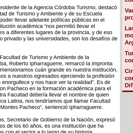
residente de la Agencia Córdoba Turismo, destacó
Va
ltad de Turismo y Ambiente y de su Escuela
pr
der llevar adelante políticas públicas en el
stitución académica “nos permitió llevar el
La
s a diferentes lugares de la provincia, y de eso
mo
 lo privado y las universidades, son los desafíos de
Ar
Tu
Facultad de Turismo y Ambiente de la
co
ba, Roberto Ipharraguerre, remarcó la impronta
imensionamos cuán grande es nuestra institución,
Ci
s a nuestros egresados ejerciendo la profesión
co
 enorgullece y nos hace ver la realidad”. Es de
Di
Don Pacheco en la formación académica para el
tra Facultad debería llevar el nombre de quien
rica Latina, nos tendríamos que llamar Facultad
Montes Pacheco”, sentenció Ipharraguerre.
os, Secretario de Gobierno de la Nación, expresó
os de los 60 años, es una institución que ha
s con el sector a lo largo de su historia,