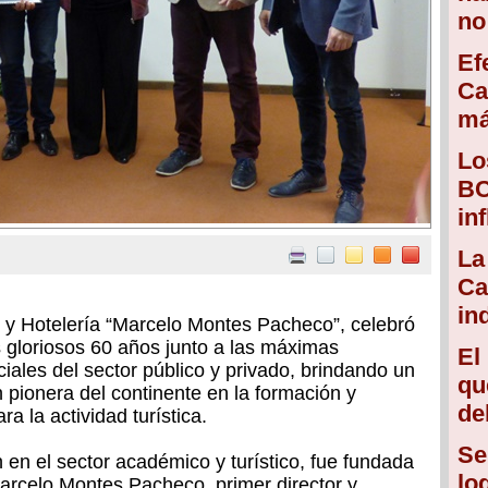
no
Ef
Ca
má
Lo
BC
in
La
Ca
in
 y Hotelería “Marcelo Montes Pacheco”, celebró
s gloriosos 60 años junto a las máximas
El
iales del sector público y privado, brindando un
qu
n pionera del continente en la formación y
de
a la actividad turística.
Se
 en el sector académico y turístico, fue fundada
lo
arcelo Montes Pacheco, primer director y