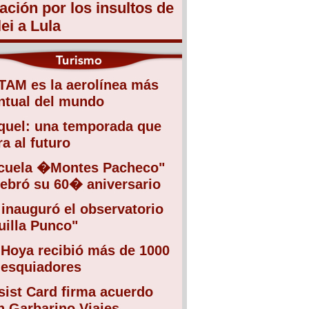
lación por los insultos de
lei a Lula
TAM es la aerolínea más
ntual del mundo
quel: una temporada que
a al futuro
cuela �Montes Pacheco"
lebró su 60� aniversario
 inauguró el observatorio
uilla Punco"
 Hoya recibió más de 1000
 esquiadores
sist Card firma acuerdo
n Garbarino Viajes