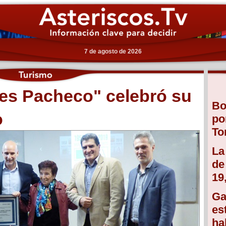
7 de agosto de 2026
s Pacheco" celebró su
Bo
o
po
To
La
de
19
Ga
es
ha