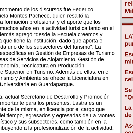
re
l momento de los discursos fue Federico
Mi
uela Montes Pacheco, quien resaltó la
la formación profesional y el aporte que los
uchos años en la actividad turística tanto en el
Además agregó “desde la Escuela creemos y
LA
que tiene la institución, dado que aporta el
pu
da uno de los subsectores del turismo”. La
 específicas en Gestión de Empresas de Turismo
Es
sas de Servicios de Alojamiento, Gestión de
mir
ronomía, Tecnicatura en Producción
e Superior en Turismo. Además de ellas, en el
Es
rismo y Ambiente se ofrece la Licenciatura en
ce
 Universitaria en Guardaparque.
Se
a, actual Secretario de Desarrollo y Promoción
"Q
importante para los presentes. Lastra es un
La
e de la misma, en licencia por el cargo que
de
 del tiempo, egresados y egresadas de La Montes
rístico y sus subsectores, como también en la
As
ribuyendo a la profesionalización de la actividad.
co