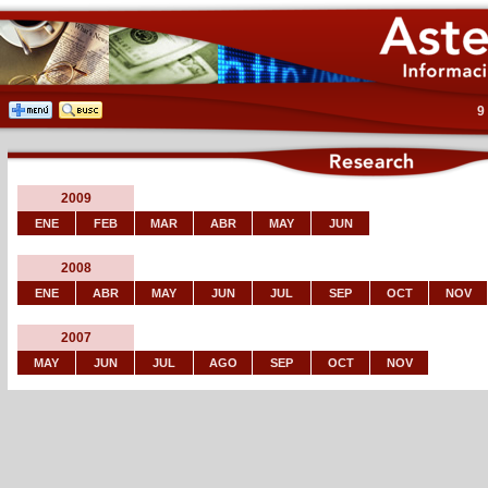
9
2009
ENE
FEB
MAR
ABR
MAY
JUN
2008
ENE
ABR
MAY
JUN
JUL
SEP
OCT
NOV
2007
MAY
JUN
JUL
AGO
SEP
OCT
NOV